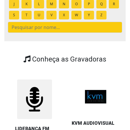
J
K
L
M
N
O
P
Q
R
S
T
U
V
X
W
Y
Z
Conheça as Gravadoras
KVM AUDIOVISUAL
LIDERANÇA FM