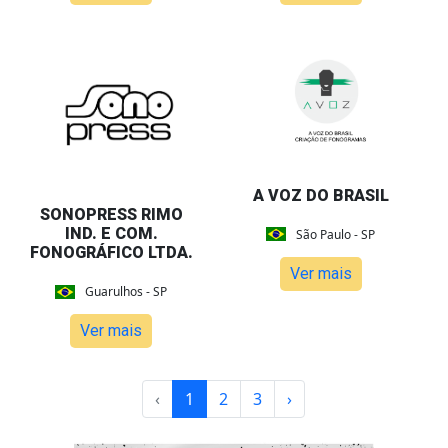
A VOZ DO BRASIL
SONOPRESS RIMO
IND. E COM.
São Paulo - SP
FONOGRÁFICO LTDA.
Ver mais
Guarulhos - SP
Ver mais
‹
1
2
3
›