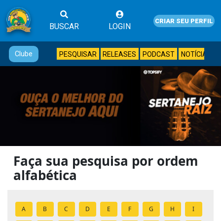
CRIAR SEU PERFIL
BUSCAR
LOGIN
Clube
PESQUISAR
RELEASES
PODCAST
NOTÍCIAS
Faça sua pesquisa por ordem
alfabética
A
B
C
D
E
F
G
H
I