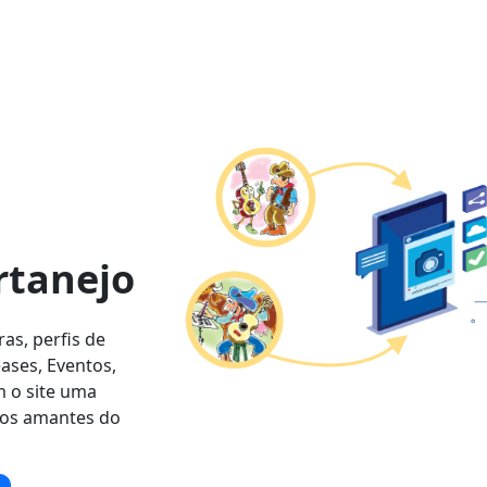
rtanejo
as, perfis de
eases, Eventos,
m o site uma
aos amantes do