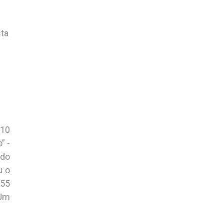
sta
 10
” -
rdo
u o
 55
“Um