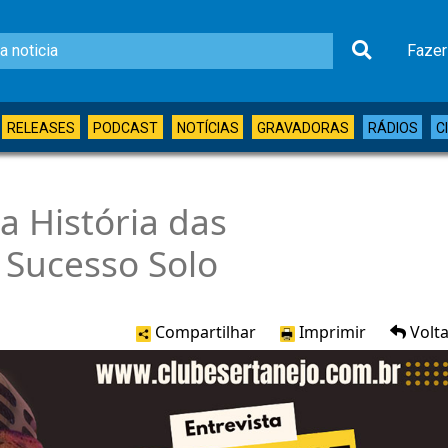
Fazer
RELEASES
PODCAST
NOTÍCIAS
GRAVADORAS
RÁDIOS
C
a História das
 Sucesso Solo
Compartilhar
Imprimir
Volta