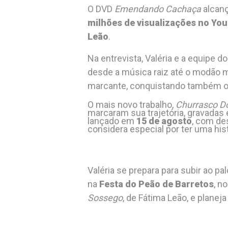
O DVD
Emendando Cachaça
alcan
milhões de visualizações no Yo
Leão
.
Na entrevista, Valéria e a equipe 
desde a música raiz até o modão m
marcante, conquistando também o
O mais novo trabalho,
Churrasco Do
marcaram sua trajetória, gravadas
lançado em
15 de agosto
, com de
considera especial por ter uma his
Valéria se prepara para subir ao pa
na
Festa do Peão de Barretos
, n
Sossego
, de Fátima Leão, e planej