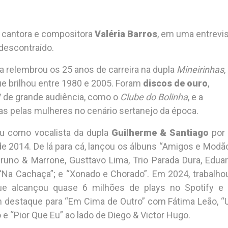
a cantora e compositora
Valéria Barros
, em uma entrevi
descontraído.
ria relembrou os 25 anos de carreira na dupla
Mineirinhas
,
e brilhou entre 1980 e 2005. Foram
discos de ouro
,
 de grande audiência, como o
Clube do Bolinha
, e a
as pelas mulheres no cenário sertanejo da época.
uiu como vocalista da dupla
Guilherme & Santiago
por
 de 2014. De lá para cá, lançou os álbuns “Amigos e Modão
runo & Marrone, Gusttavo Lima, Trio Parada Dura, Edua
“Na Cachaça”; e “Xonado e Chorado”. Em 2024, trabalho
e alcançou quase 6 milhões de plays no Spotify e
m destaque para “Em Cima de Outro” com Fátima Leão, 
 “Pior Que Eu” ao lado de Diego & Victor Hugo.