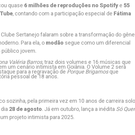
çou quase
6 milhões de reproduções no Spotify
e
55
uTube
, contando com a participação especial de
Fátima
do Clube Sertanejo falaram sobre a transformação do gêne
oderno. Para ela, o
modão
segue como um diferencial
 público jovem.
na Valéria Barros
, traz dois volumes e 16 músicas que
 em um cenário intimista em Goiânia. O Volume 2 será
staque para a regravação de
Porque Brigamos
que
tória pessoal de 18 anos.
lco sozinha, pela primeira vez em 10 anos de carreira solo
o dia
28 de agosto
. Já em outubro, lança a inédita
Só Que
a um projeto intimista para 2025.