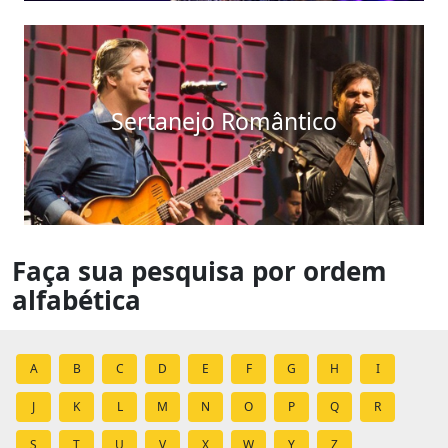
Sertanejo Romântico
Faça sua pesquisa por ordem
alfabética
A
B
C
D
E
F
G
H
I
J
K
L
M
N
O
P
Q
R
S
T
U
V
X
W
Y
Z