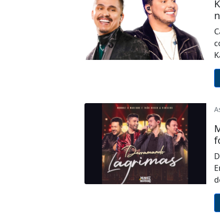
K
n
C
c
K
A
M
f
D
E
d