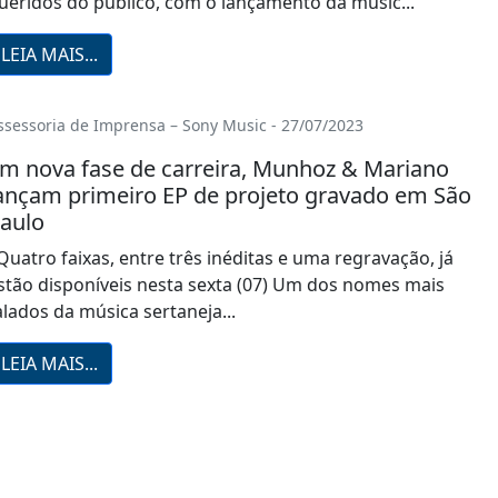
ueridos do público, com o lançamento da músic...
LEIA MAIS...
ssessoria de Imprensa – Sony Music - 27/07/2023
m nova fase de carreira, Munhoz & Mariano
ançam primeiro EP de projeto gravado em São
aulo
uatro faixas, entre três inéditas e uma regravação, já
stão disponíveis nesta sexta (07) Um dos nomes mais
alados da música sertaneja...
LEIA MAIS...