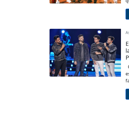
q
A
E
l
P
Q
e
f