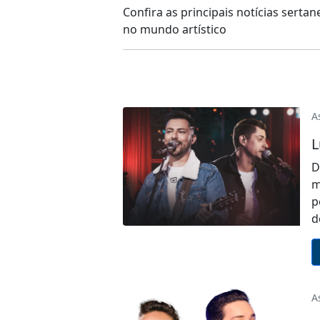
Confira as principais notícias sert
no mundo artístico
A
L
D
m
p
d
A