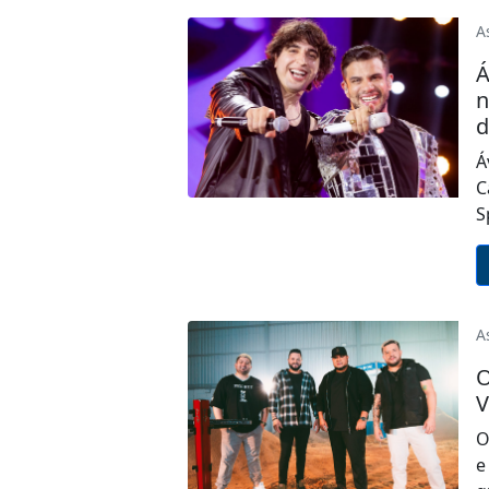
A
Á
n
d
Á
C
S
A
O
V
O
e