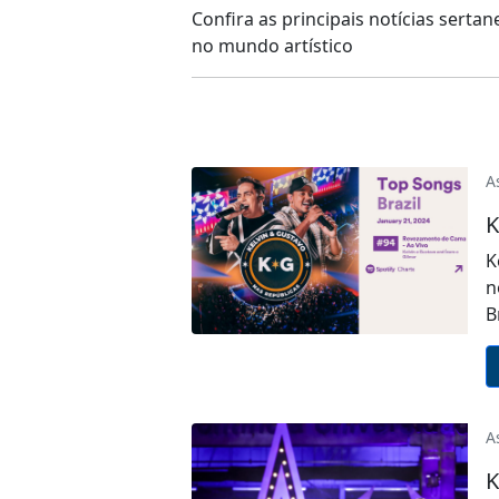
Confira as principais notícias sert
no mundo artístico
A
K
K
n
B
A
K