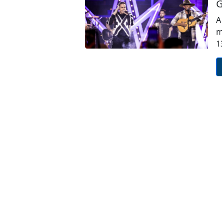
G
A
m
1