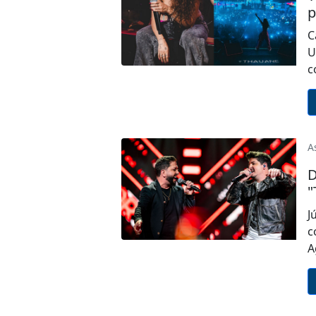
p
C
U
c
A
D
"
J
c
A