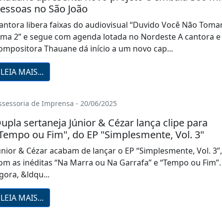
essoas no São João
antora libera faixas do audiovisual “Duvido Você Não Toma
ma 2” e segue com agenda lotada no Nordeste A cantora e
ompositora Thauane dá início a um novo cap...
LEIA MAIS...
ssessoria de Imprensa - 20/06/2025
upla sertaneja Júnior & Cézar lança clipe para
Tempo ou Fim", do EP "Simplesmente, Vol. 3"
únior & Cézar acabam de lançar o EP “Simplesmente, Vol. 3”,
om as inéditas “Na Marra ou Na Garrafa” e “Tempo ou Fim”.
gora, &ldqu...
LEIA MAIS...