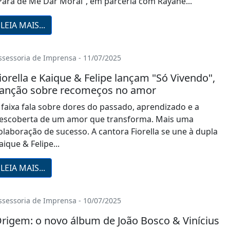
Para de Me Dar Moral”, em parceria com Rayane...
LEIA MAIS...
ssessoria de Imprensa - 11/07/2025
iorella e Kaique & Felipe lançam "Só Vivendo",
anção sobre recomeços no amor
 faixa fala sobre dores do passado, aprendizado e a
escoberta de um amor que transforma. Mais uma
olaboração de sucesso. A cantora Fiorella se une à dupla
aique & Felipe...
LEIA MAIS...
ssessoria de Imprensa - 10/07/2025
rigem: o novo álbum de João Bosco & Vinícius