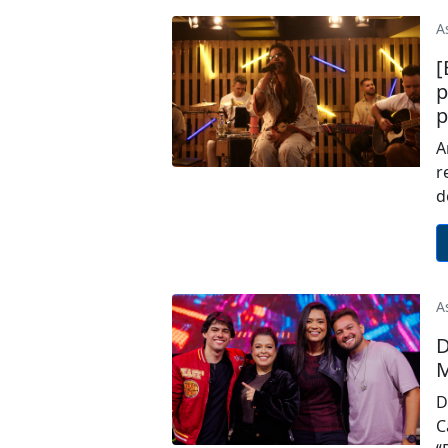
A
[
p
p
A
r
d
A
D
M
D
C