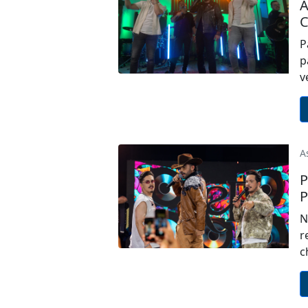
A
C
P
p
v
A
P
P
N
r
c