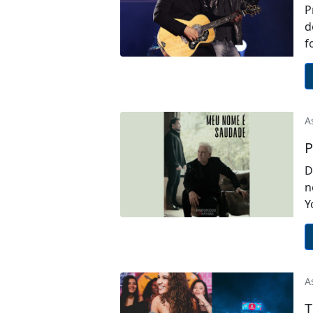
P
d
f
A
P
D
n
Y
A
T