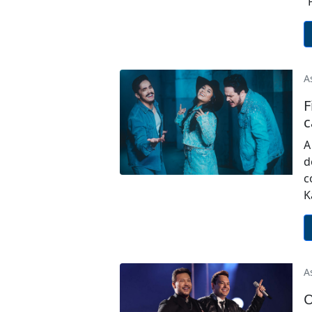
“
A
F
c
A
d
c
K
A
O