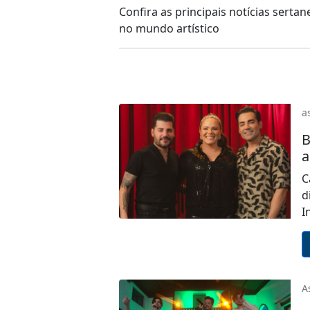
Confira as principais notícias sert
no mundo artístico
a
B
a
C
d
I
A